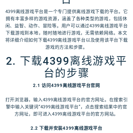
4399离线游戏平台是一个专门提供离线游戏下载的平台。它
拥有丰富多样的游戏资源，涵盖了各种类型的游戏，包括休
闲、益智、动作、冒险等。用户可以通过4399离线游戏平台
下载游戏到本地，随时随地进行游戏，无需依赖网络。本文
将详细介绍如何下载4399离线游戏平台以及使用该平台下载
游戏的方法和步骤。
2. 下载4399离线游戏平
台的步骤
2.1 访问4399离线游戏平台官网
打开浏览器，输入4399离线游戏平台的官方网址。在搜索引
擎中输入关键词“4399离线游戏平台”，点击搜索结果中的官
方网址，即可进入4399离线游戏平台的官方网站。
2.2 下载并安装4399离线游戏平台