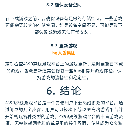
5.2 确保设备空间
在下载游戏之前，要确保设备有足够的存储空间。一些游戏
可能需要较大的存储空间，如果设备空间不足，可能导致下
载失败或游戏无法正常安装。
5.3 更新游戏
bg大游集团
定期检查4399离线游戏平台上的游戏更新，及时更新已下载
的游戏。游戏更新通常会修复一些bug和提升游戏体验，保
持游戏的流畅性和稳定性。
6. 结论
4399离线游戏平台是一个方便用户下载离线游戏的平台。通
过简单的几个步骤，用户可以轻松下载4399离线游戏平台并
开始畅玩各种类型的游戏。4399离线游戏平台的丰富游戏资
源、无需依赖网络和简单易用的操作界面，使其成为众多游