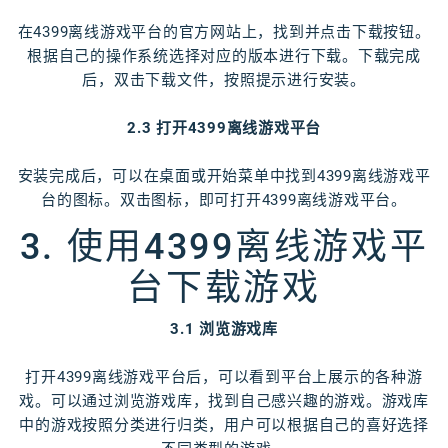
在4399离线游戏平台的官方网站上，找到并点击下载按钮。
根据自己的操作系统选择对应的版本进行下载。下载完成
后，双击下载文件，按照提示进行安装。
2.3 打开4399离线游戏平台
安装完成后，可以在桌面或开始菜单中找到4399离线游戏平
台的图标。双击图标，即可打开4399离线游戏平台。
3. 使用4399离线游戏平
台下载游戏
3.1 浏览游戏库
打开4399离线游戏平台后，可以看到平台上展示的各种游
戏。可以通过浏览游戏库，找到自己感兴趣的游戏。游戏库
中的游戏按照分类进行归类，用户可以根据自己的喜好选择